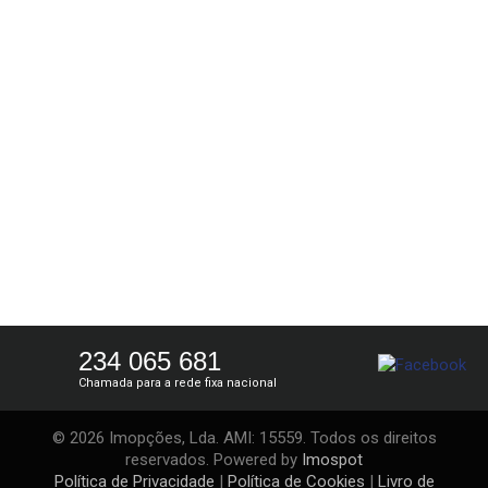
234 065 681
Chamada para a rede fixa nacional
© 2026 Imopções, Lda. AMI: 15559. Todos os direitos
reservados. Powered by
Imospot
Política de Privacidade
|
Política de Cookies
|
Livro de