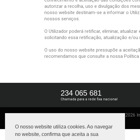
conhecimento e aceitação das condições consta
autorizar a recolha, uso e divulgação dos me
nosso website destinam-se a informar o Utili
nossos serviços.
O Utilizador poderá retificar, eliminar, atua
solicitando essa retificação, atualização e/o
O uso do nosso website pressupõe a aceitação
recomendamos que consulte a nossa Política d
234 065 681
Chamada para a rede fixa nacional
© 2026 Im
O nosso website utiliza cookies. Ao navegar
no website, confirma que aceita a sua