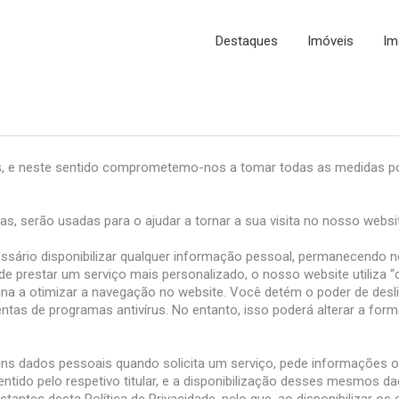
Destaques
Imóveis
Im
s, e neste sentido comprometemo-nos a tomar todas as medidas pos
, serão usadas para o ajudar a tornar a sua visita no nosso websit
sário disponibilizar qualquer informação pessoal, permanecendo no
de prestar um serviço mais personalizado, o nosso website utiliza 
tina a otimizar a navegação no website. Você detém o poder de des
ntas de programas antivírus. No entanto, isso poderá alterar a fo
uns dados pessoais quando solicita um serviço, pede informações 
tido pelo respetivo titular, e a disponibilização desses mesmos dad