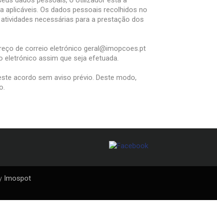
seus dados pessoais, o Utilizador está a
a aplicáveis. Os dados pessoais recolhidos no
atividades necessárias para a prestação dos
dereço de correio eletrónico geral@imopcoes.pt
o eletrónico assim que seja efetuada.
 este acordo sem aviso prévio. Deste modo,
o.
by
Imospot