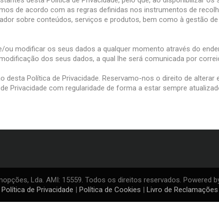
ntes desta Política de Privacidade, pelo que, ao disponibilizar os 
smos de acordo com as regras definidas nos instrumentos de recolh
zador sobre conteúdos, serviços e produtos, bem como à gestão de 
lizar e/ou modificar os seus dados a qualquer momento através do en
u modificação dos seus dados, a qual lhe será comunicada por correi
 desta Política de Privacidade. Reservamo-nos o direito de alterar
e Privacidade com regularidade de forma a estar sempre atualizad
opções, Lda. AMI: 15559. Todos os direitos reservados. Powered 
Política de Privacidade
|
Política de Cookies
|
Livro de Reclamações