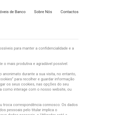
óveis de Banco
Sobre Nós
Contactos
síveis para manter a confidencialidade e a
e o mais produtiva e agradável possível.
 anonimato durante a sua visita, no entanto,
“cookies” para recolher e guardar informação
ligar os seus cookies, nas opções do seu
rma como interage com o nosso website, ou
ou troca correspondência connosco. Os dados
os pessoais pelo titular implica o