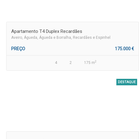
Apartamento T4 Duplex Recardães
Aveiro
, Águeda, Águeda e Borralha, Recardães e Espinhel
PREÇO
175.000 €
2
4
2
175 m
DESTAQUE