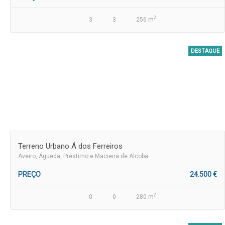
2
3
3
256 m
DESTAQUE
Terreno Urbano Á dos Ferreiros
Aveiro
, Águeda, Préstimo e Macieira de Alcoba
PREÇO
24.500 €
2
0
0
280 m