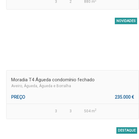
2
3
2
880 m
NOVIDADES
Moradia T4 Águeda condomínio fechado
Aveiro
, Águeda, Águeda e Borralha
PREÇO
235.000 €
2
3
3
504 m
DESTAQUE