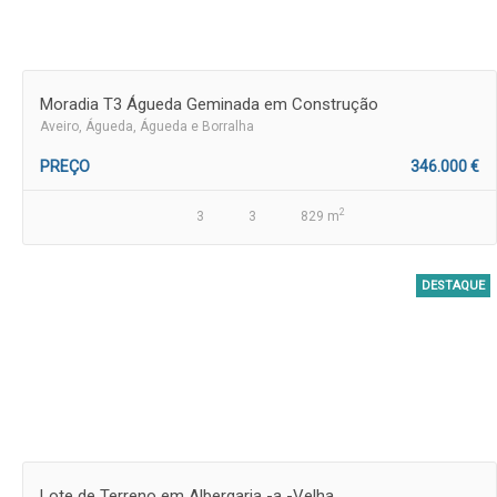
Moradia T3 Águeda Geminada em Construção
Aveiro
, Águeda, Águeda e Borralha
PREÇO
346.000 €
2
3
3
829 m
DESTAQUE
Lote de Terreno em Albergaria -a -Velha