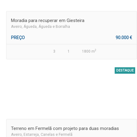
Moradia para recuperar em Giesteira
Aveiro
, Águeda, Águeda e Borralha
PREÇO
90.000 €
2
3
1
1800 m
DESTAQUE
Terreno em Fermelã com projeto para duas moradias
Aveiro
, Estarreja, Canelas e Fermelã