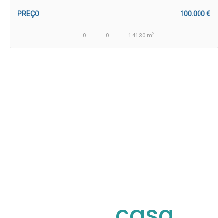
PREÇO
100.000 €
2
0
0
14130 m
Compre ou venda
a sua
casa