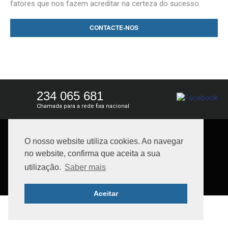
fatores que nos fazem acreditar na certeza do sucesso.
CONTACTE-NOS
234 065 681
Chamada para a rede fixa nacional
© 2026 Imopções, Lda. AMI: 15559. Todos os direitos
O nosso website utiliza cookies. Ao navegar
reservados. Powered by
Imospot
Política de Privacidade
|
Política de Cookies
|
Livro de
no website, confirma que aceita a sua
Reclamações
utilização.
Saber mais
Aceitar