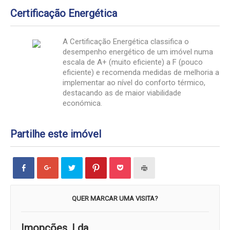
Certificação Energética
A Certificação Energética classifica o
desempenho energético de um imóvel numa
escala de A+ (muito eficiente) a F (pouco
eficiente) e recomenda medidas de melhoria a
implementar ao nível do conforto térmico,
destacando as de maior viabilidade
económica.
Partilhe este imóvel
Click
Click
Carregue
Click
Click
Carregue
to
to
aqui
to
to
aqui
share
share
para
share
share
para
on
on
partilhar
on
on
imprimir
Facebook
Google+
no
Pinterest
Pocket
(Opens
(Opens
(Opens
Twitter
(Opens
(Opens
in
QUER MARCAR UMA VISITA?
in
in
(Opens
in
in
new
new
new
in
new
new
window)
window)
window)
new
window)
window)
window)
Imopções, Lda.