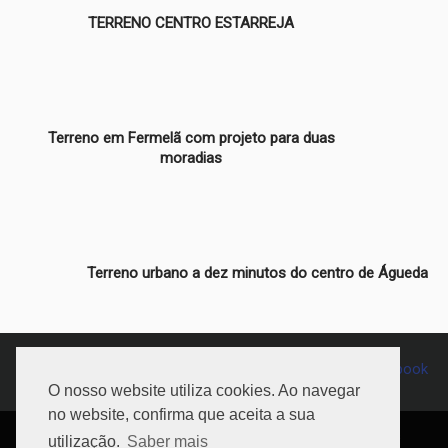
TERRENO CENTRO ESTARREJA
Terreno em Fermelã com projeto para duas
moradias
Terreno urbano a dez minutos do centro de Águeda
234 065 681
Chamada para a rede fixa nacional
O nosso website utiliza cookies. Ao navegar
no website, confirma que aceita a sua
© 2026 Imopções, Lda. AMI: 15559. Todos os direitos
utilização.
Saber mais