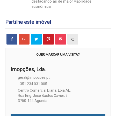
destacando as de maior viabilidade
económica.
Partilhe este imóvel
Click
Click
Carregue
Click
Click
Carregue
to
to
aqui
to
to
aqui
share
share
para
share
share
para
on
on
partilhar
on
on
imprimir
Facebook
Google+
no
Pinterest
Pocket
(Opens
(Opens
(Opens
Twitter
(Opens
(Opens
in
QUER MARCAR UMA VISITA?
in
in
(Opens
in
in
new
new
new
in
new
new
window)
window)
window)
new
window)
window)
window)
Imopções, Lda.
geral@imopcoes.pt
+351 234 031 005
Centro Comercial Diana, Loja AL,
Rua Eng. José Bastos Xavier, 9
3750-144 Águeda