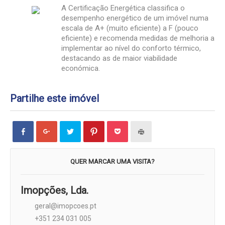
A Certificação Energética classifica o
desempenho energético de um imóvel numa
escala de A+ (muito eficiente) a F (pouco
eficiente) e recomenda medidas de melhoria a
implementar ao nível do conforto térmico,
destacando as de maior viabilidade
económica.
Partilhe este imóvel
Click
Click
Carregue
Click
Click
Carregue
to
to
aqui
to
to
aqui
share
share
para
share
share
para
on
on
partilhar
on
on
imprimir
Facebook
Google+
no
Pinterest
Pocket
(Opens
(Opens
(Opens
Twitter
(Opens
(Opens
in
QUER MARCAR UMA VISITA?
in
in
(Opens
in
in
new
new
new
in
new
new
window)
window)
window)
new
window)
window)
window)
Imopções, Lda.
geral@imopcoes.pt
+351 234 031 005