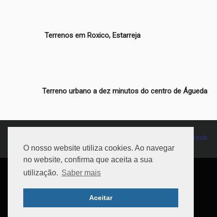
Terrenos em Roxico, Estarreja
Terreno urbano a dez minutos do centro de Águeda
234 065 681
Chamada para a rede fixa nacional
O nosso website utiliza cookies. Ao navegar
no website, confirma que aceita a sua
© 2026 Imopções, Lda. AMI: 15559. Todos os direitos
utilização.
Saber mais
reservados. Powered by
Imospot
Política de Privacidade
|
Política de Cookies
|
Livro de
Aceitar
Reclamações