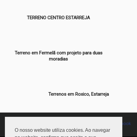
TERRENO CENTRO ESTARREJA
Terreno em Fermelã com projeto para duas
moradias
Terrenos em Roxico, Estarreja
234 065 681
Chamada para a rede fixa nacional
O nosso website utiliza cookies. Ao navegar