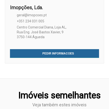
window)
window)
new
window)
window)
window)
Imopções, Lda.
geral@imopcoes.pt
+351 234 031 005
Centro Comercial Diana, Loja AL,
Rua Eng. José Bastos Xavier, 9
3750-144 Águeda
PEDIR INFORMACOES
Imóveis semelhantes
Veja também estes imóveis