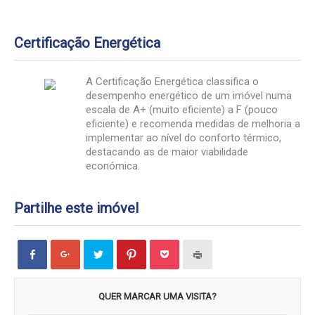
Certificação Energética
A Certificação Energética classifica o
desempenho energético de um imóvel numa
escala de A+ (muito eficiente) a F (pouco
eficiente) e recomenda medidas de melhoria a
implementar ao nível do conforto térmico,
destacando as de maior viabilidade
económica.
Partilhe este imóvel
Click
Click
Carregue
Click
Click
Carregue
to
to
aqui
to
to
aqui
share
share
para
share
share
para
on
on
partilhar
on
on
imprimir
Facebook
Google+
no
Pinterest
Pocket
(Opens
(Opens
(Opens
Twitter
(Opens
(Opens
in
QUER MARCAR UMA VISITA?
in
in
(Opens
in
in
new
new
new
in
new
new
window)